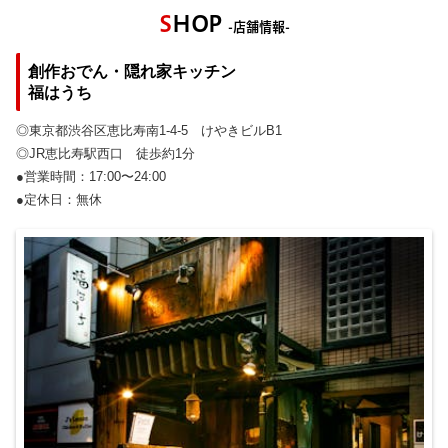
S
HOP
-店舗情報-
創作おでん・
隠れ家キッチン
福はうち
◎東京都渋谷区恵比寿南1-4-5 けやきビルB1
◎JR恵比寿駅西口 徒歩約1分
●営業時間：17:00〜24:00
●定休日：無休