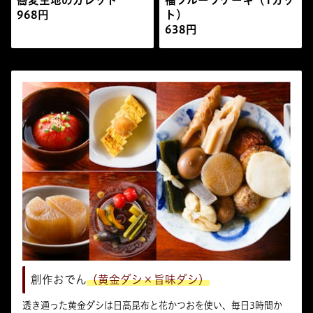
968円
ト）
638円
創作おでん
（黄金ダシ×旨味ダシ
）
透き通った黄金ダシは日高昆布と花かつおを使い、毎日3時間か