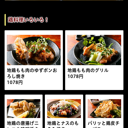
鶏料理いろいろ！
地鶏もも肉のゆずポンお
地鶏もも肉のグリル
ろし焼き
1078円
1078円
地鶏の唐揚げニ
地鶏とナスのも
パリッと鶏皮チ