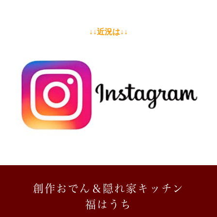
↓↓
近況は↓↓
創作おでん＆隠れ家キッチン
福はうち