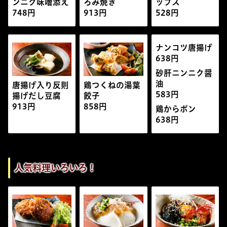
ンニク味噌添え
ろみ焼き
ップス
748円
913円
528円
ナンコツ唐揚げ
638円
砂肝ニンニク醤
油
唐揚げ入り反則
鶏つくねの湯葉
583円
揚げだし豆腐
餃子
913円
858円
鶏からポン
638円
人気料理いろいろ！