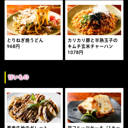
とりねぎ焼うどん
カリカリ豚と半熟玉子の
968円
キムチ玄米チャーハン
1078円
甘いもの
蕎麦生地のガレット
福フルーツケーキ（1カッ