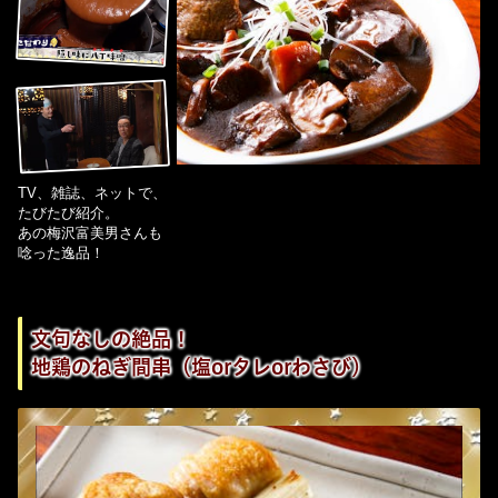
TV、雑誌、ネットで、
たびたび紹介。
あの梅沢富美男さんも
唸った逸品！
文句なしの絶品！
地鶏のねぎ間串（塩orタレorわさび）