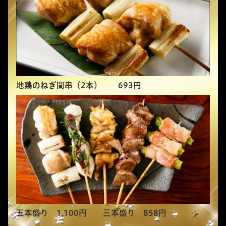
地鶏のねぎ間串（2本） 693円
五本盛り 1,100円 三本盛り 858円