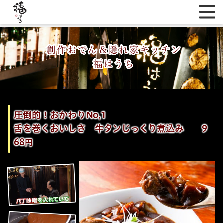
創作おでん＆隠れ家キッチン
福はうち
圧倒的！おかわりNo,1
舌を巻くおいしさ 牛タンじっくり煮込み 9
68
円