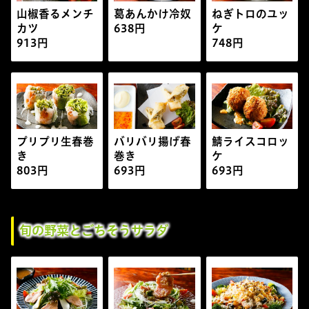
山椒香るメンチ
葛
あんかけ冷奴
ねぎトロのユッ
カツ
638円
ケ
913円
748円
プリプリ生春巻
バリバリ揚げ春
鯖ライスコロッ
き
巻き
ケ
803円
693円
693円
旬の野菜とごちそうサラダ